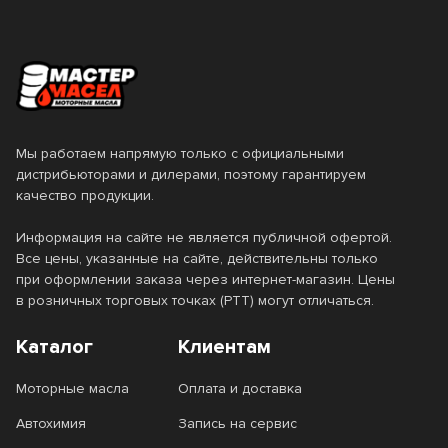
Тип базового масла
Минеральное
Полусинтетическое
Мы работаем напрямую только с официальными
Синтетическое
дистрибьюторами и дилерами, поэтому гарантируем
качество продукции.
Тип двигателя
Информация на сайте не является публичной офертой.
Все цены, указанные на сайте, действительны только
при оформлении заказа через интернет-магазин. Цены
Бензиновый
Газовый
Стандарт API
в розничных торговых точках (РТТ) могут отличаться.
Дизельный
Каталог
Клиентам
CB
CC
Стандарт ACEA
Моторные масла
Оплата и доставка
CD
CF
A1/B1
A2
Стандарт ILSAC
Автохимия
Запись на сервис
CF-4
CG-4