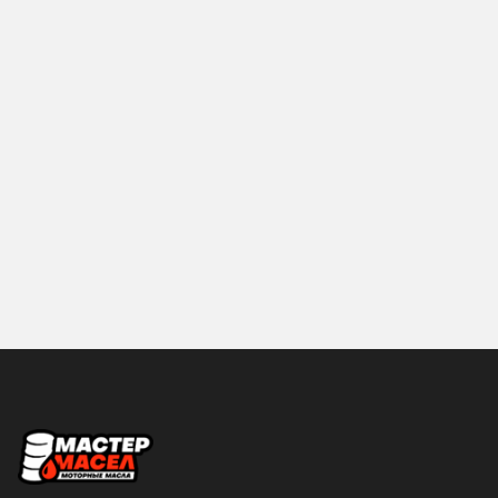
1
10
GENERAL MOTORS
HONDA
12
18
Hyundai
IDEMITSU
19
2
KIXX
LIQUI-MOLY
20
200
MANNOL
MAZDA
205
208
Mercedes-Benz
MITSUBISHI
209
216
MOBIL
MOLYGREEN
4
4.73
MOTUL
NGN
5
50
NISSAN
PROFIX
55
57
RAVENOL
ROLF
6
60
ROSNEFT
S-OIL SEVEN
SHELL
Sintec
Страна производства