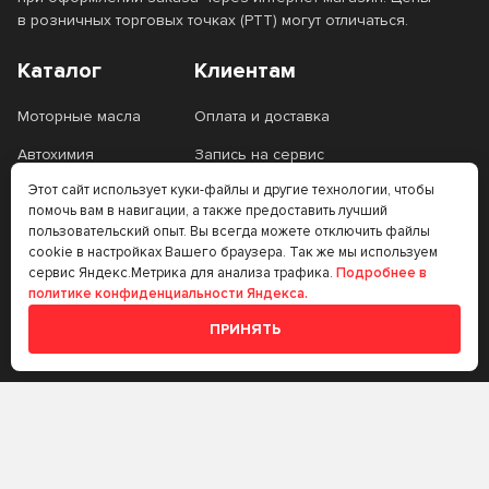
в розничных торговых точках (РТТ) могут отличаться.
SAE 30W
SAE 90
Каталог
Клиентам
Тип базового масла
Моторные масла
Оплата и доставка
Автохимия
Запись на сервис
Минеральное
Полусинтетическое
Этот сайт использует куки-файлы и другие технологии, чтобы
Специальные
помочь вам в навигации, а также предоставить лучший
Информация
Синтетическое
жидкости
пользовательский опыт. Вы всегда можете отключить файлы
cookie в настройках Вашего браузера. Так же мы используем
Технические
О компании
сервис Яндекс.Метрика для анализа трафика.
Подробнее в
жидкости
Тип двигателя
политике конфиденциальности Яндекса.
Контакты
Фильтры
ПРИНЯТЬ
Статьи
Бензиновый
Газовый
Стандарт API
Автоаксессуары
Дизельный
Масло на розлив
CB
CC
Стандарт ACEA
Прочее
CD
CF
Аккумуляторы