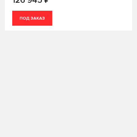
126 945
1
10
GENERAL MOTORS
HONDA
12
18
ПОД ЗАКАЗ
Hyundai
IDEMITSU
19
2
KIXX
LIQUI-MOLY
20
200
MANNOL
MAZDA
205
208
Mercedes-Benz
MITSUBISHI
209
216
MOBIL
MOLYGREEN
4
4.73
MOTUL
NGN
5
50
NISSAN
PROFIX
55
57
RAVENOL
ROLF
6
60
ROSNEFT
S-OIL SEVEN
SHELL
Sintec
Страна производства