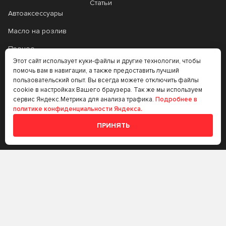
Статьи
4T Scooter
4T Scooter Expert
Автоаксессуары
4T SnowPower
4T SUZUKI MARINE
Масло на розлив
6100 SAVE-lite
6100 SYN-nergy
Прочее
Этот сайт использует куки-файлы и другие технологии, чтобы
6100 Synergie+
7 GOLD
Аккумуляторы
помочь вам в навигации, а также предоставить лучший
пользовательский опыт. Вы всегда можете отключить файлы
Прочее
7 RED
8100 ECO-clean
cookie в настройках Вашего браузера. Так же мы используем
сервис Яндекс.Метрика для анализа трафика.
Подробнее в
Трансмиссионные
8100 ECO-lite
8100 ECO-nerg
политике конфиденциальности Яндекса.
масла
8100 X-cess
Agro HSQ
ПРИНЯТЬ
Аккумуляторы
ALL Climate
ALL Fleet
+7 (383) 335-77-99
Apolloil
Castle Diesel
rtt@m-masel.ru
Classic
Clean Diesel
Defender
Delvac
© 2020-2026