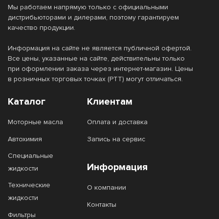
A3
A3/B3
Мы работаем напрямую только с официальными
CH-4
CI-4
GF-3
GF-4
Стандарт JASO
дистрибьюторами и дилерами, поэтому гарантируем
A3/B4
A5
качество продукции.
CI-4 Plus
CJ-4
GF-5
GF-6
A5/B5
B2
DH-1
DH-2
Стандарт NMMA
Информация на сайте не является публичной офертой.
CK-4
Cl-4
GF-6A
GF-6B
Все цены, указанные на сайте, действительны только
B3
B4
DL-1
FB
при оформлении заказа через интернет-магазин. Цены
GL-4
RC
FC-W
TC-W3
Разновидность масла
в розничных торговых точках (РТТ) могут отличаться.
C1
C2
FC
FD
SD
SF
C3
C5
Каталог
Клиентам
MA
MA-2
3-SYNTHETIC
300V
Вид товара
SG
SJ
C6
E2
Моторные масла
Оплата и доставка
MB
SG+
4100 Turbolight
4T 3000
SL
SM
Моторное масло
E3
E4
Автохимия
Запись на сервис
Сбросить фильтры
4T 5000
4T 5000 Ester
SN
SP
Специальные
E5
E6
4T 7100
4T ATV
Информация
TB
TC
жидкости
E7
E7-12
4T ATV-UTV
4T Garden
Технические
TD
TSC 4
О компании
E9
жидкости
4T Inboard
4T Outboard TECH
Контакты
СF-4
СI-4
Фильтры