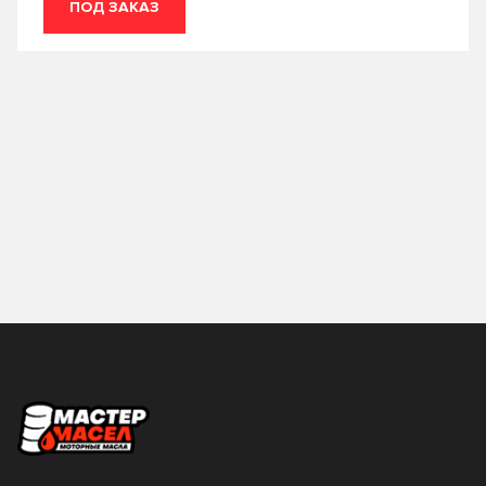
ПОД ЗАКАЗ
Тип базового масла
Минеральное
Полусинтетическое
Синтетическое
Тип двигателя
Бензиновый
Газовый
Стандарт API
Дизельный
CB
CC
Стандарт ACEA
CD
CF
A1/B1
A2
Стандарт ILSAC
CF-4
CG-4