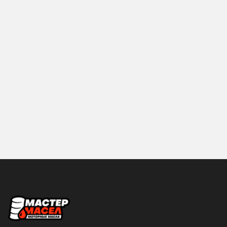
12
18
Hyundai
IDEMITSU
19
2
KIXX
LIQUI-MOLY
20
200
MANNOL
MAZDA
205
208
Mercedes-Benz
MITSUBISHI
209
216
MOBIL
MOLYGREEN
4
4.73
MOTUL
NGN
5
50
NISSAN
PROFIX
55
57
RAVENOL
ROLF
6
60
ROSNEFT
S-OIL SEVEN
SHELL
Sintec
Страна производства
SUBARU
SUZUKI