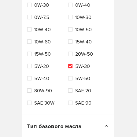
0W-30
0W-40
Россия
Сингапур
VAG
Valvoline
0W-7.5
10W-30
США
Таиланд
VMPAUTO
ZIC
10W-40
10W-50
Турция
Франция
Лукойл
Технолоджи
10W-60
15W-40
Южная Корея
Япония
15W-50
20W-50
5W-20
5W-30
5W-40
5W-50
80W-90
SAE 20
SAE 30W
SAE 90
Тип базового масла