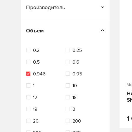
П
Производитель
APOLLOSTATION
Объем
C.N.R.G.
Castle
0.2
0.25
CASTROL
Country
0.5
0.6
ENEOS
FORD
0.946
0.95
Fuchs
G-ENERGY
Мо
1
10
Gazpromneft
H
12
18
GENERAL MOTORS
S
19
2
HONDA
Hyundai
1
20
200
IDEMITSU
KIXX