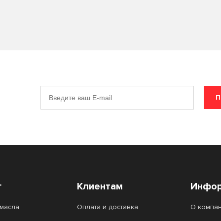
П
г
Клиентам
Инфор
масла
Оплата и доставка
О компа