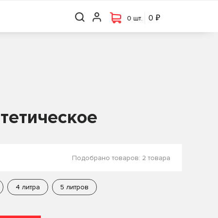
₽
₽
0 шт.
0
0
0 шт.
нтетическое
Подобрано товаров:
2 товара
4 литра
5 литров