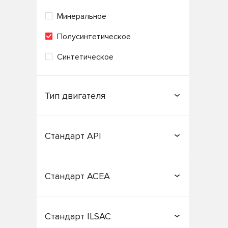
Минеральное
Полусинтетическое
Синтетическое
Тип двигателя
Бензиновый
Газовый
Стандарт API
Дизельный
CB
CC
Стандарт ACEA
CD
CF
A1/B1
A2
CF-4
CG-4
Стандарт ILSAC