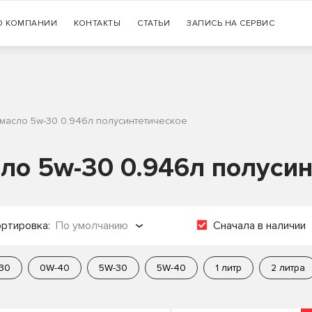
Гарантия
О КОМПАНИИ
КОНТАКТЫ
СТАТЬИ
+7 (383) 335-77-99
ЗАПИСЬ НА СЕРВИС
оригинальности продукции
 масло 5w-30 0.946л полусинтетическое
ло 5w-30 0.946л полуси
ртировка:
По умолчанию
Сначала в наличии
о популярности
30
0W-40
5W-30
5W-40
1 литр
2 литра
о названию