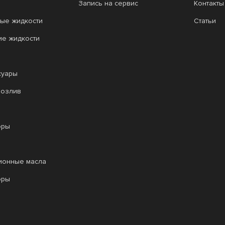
Запись на сервис
Контакты
ые жидкости
Статьи
ие жидкости
суары
розлив
оры
ионные масла
оры