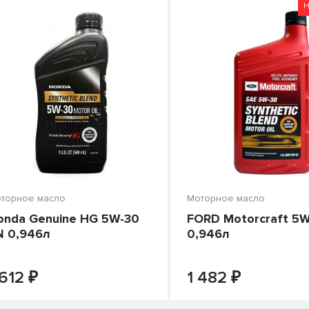
о цене
Н
торное масло
Моторное масло
onda Genuine HG 5W-30
FORD Motorcraft 5
N 0,946л
0,946л
₽
₽
-
+
В КОРЗИНУ
ПОД ЗАКАЗ
 612
1 482