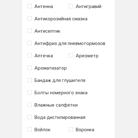
Антенна
Антигравий
Turbo+
Ulti-Plex
Magicline
MANNOL
Антикорозийная смазка
Ultra-Duty
MasterWax
Mastix
Антисептик
Masuma
MEGAPOWER
Антифриз для пневмотормозов
MITSUBISHI
MOBIL
Аптечка
Ареометр
MOTUL
NARVA
Ароматизатор
NESTE
NGK
Бандаж для глушителя
Ningbo Huayi Import and Export
Болты номерного знака
NISSAN
Nisshinbo
Влажные салфетки
Novol
ODIS
Вода дистилированная
OHNO
OSRAM
Войлок
Воронка
Partra