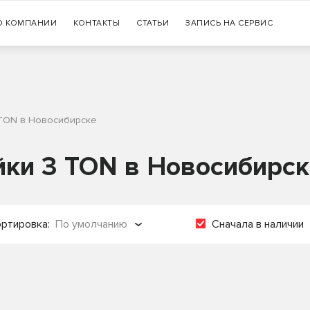
Гарантия
О КОМПАНИИ
КОНТАКТЫ
СТАТЬИ
+7 (383) 335-77-99
ЗАПИСЬ НА СЕРВИС
оригинальности продукции
 TON в Новосибирске
йки 3 TON в Новосибирс
ртировка:
По умолчанию
Сначала в наличии
о популярности
о названию