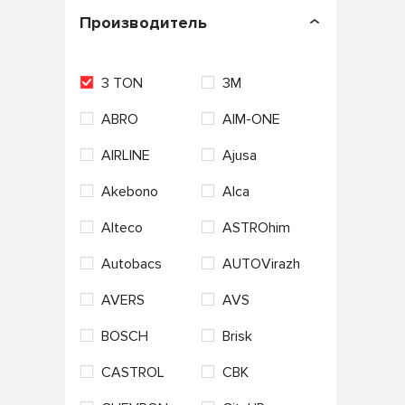
П
Производитель
3 TON
3M
ABRO
AIM-ONE
AIRLINE
Ajusa
Akebono
Alca
Alteco
ASTROhim
Autobacs
AUTOVirazh
AVERS
AVS
BOSCH
Brisk
CASTROL
CBK