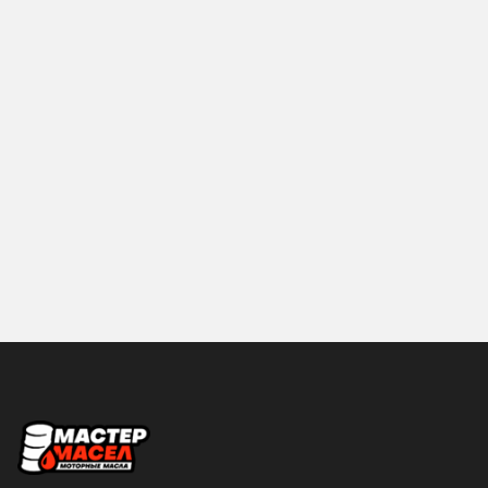
AVERS
AVS
BOSCH
Brisk
CASTROL
CBK
CHEVRON
CityUP
Cosmo
Denso
DIAL
DoneDeal
Dugla
Eagleye
ELRING
FEBI
Felix
Finwhale
Fire Giants
FLEETGUARD
Объем
Fuchs
Futaba