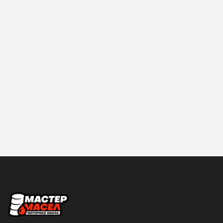
AVERS
AVS
BOSCH
Brisk
CASTROL
CBK
CHEVRON
CityUP
Cosmo
Denso
DIAL
DoneDeal
Dugla
Eagleye
ELRING
FEBI
Felix
Finwhale
Fire Giants
FLEETGUARD
Объем
Fuchs
Futaba