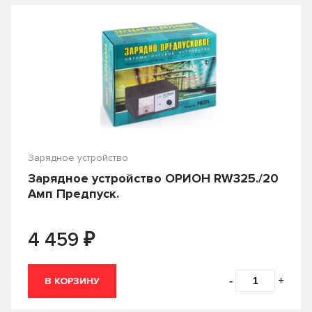
От
₽
До
₽
Производитель
KS-AUTO
Zebra
Страна производства
Кедр
Орион
Зарядное устройство
Китай
Россия
Вид товара
Зарядное устройство ОРИОН RW325./20
Амп Предпуск.
Зарядное устройство
Сбросить фильтры
₽
4 459
Стартовые провода
-
+
В КОРЗИНУ