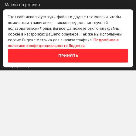
Масло на розлив
Прочее
Этот сайт использует куки-файлы и другие технологии, чтобы
помочь вам в навигации, а также предоставить лучший
Аккумуляторы
пользовательский опыт. Вы всегда можете отключить файлы
cookie в настройках Вашего браузера. Так же мы используем
Прочее
сервис Яндекс.Метрика для анализа трафика.
Подробнее в
политике конфиденциальности Яндекса.
Трансмиссионные
масла
ПРИНЯТЬ
Аккумуляторы
+7 (383) 335-77-99
rtt@m-masel.ru
© 2020-2026