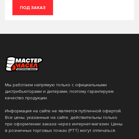
SUPREME
SUZUKI MARINE
ПОД ЗАКАЗ
Syntrans Transaxle
Syntrax LongLife
TDL
Top Tec ATF
Top Tec ATF 1100
Top Tec ATF 1200
Top Tec ATF 1800
Top Tec ATF 1800 R
Tranself
Transmax
Transmission Axle
Transmission Axle 8
Мы работаем напрямую только с официальными
Transmission Dual 8
Transmission Gear 8
дистрибьюторами и дилерами, поэтому гарантируем
качество продукции.
Transmission Gear 9
Transsol
Информация на сайте не является публичной офертой.
Transtec
TRAXON XL
Все цены, указанные на сайте, действительны только
при оформлении заказа через интернет-магазин. Цены
Ultima LSD Syn-Gear
Ultra
в розничных торговых точках (РТТ) могут отличаться.
Univis
UTTO