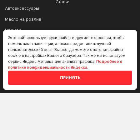
Статьи
Автоаксессуары
Масло на розлив
Прочее
Этот сайт использует куки-файлы и другие технологии, чтобы
Аккумуляторы
помочь вам в навигации, а также предоставить лучший
пользовательский опыт. Вы всегда можете отключить файлы
Прочее
cookie в настройках Вашего браузера. Так же мы используем
сервис Яндекс.Метрика для анализа трафика.
Подробнее в
Трансмиссионные
политике конфиденциальности Яндекса.
масла
ПРИНЯТЬ
Аккумуляторы
+7 (383) 335-77-99
rtt@m-masel.ru
© 2020-2026