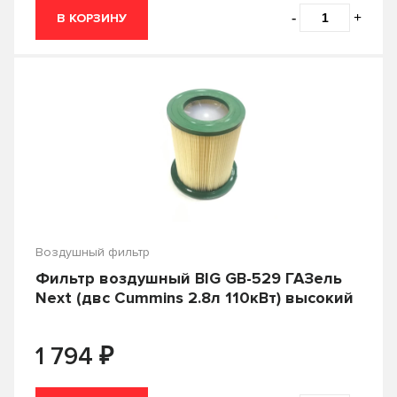
-
+
В КОРЗИНУ
Cummins
Denso
Double Force
EKO
Filtron
FLEETGUARD
FQ
FRAM
GEELY
GoodWill
Green Filter
Hengst
Hiflo
Just Drive
Воздушный фильтр
Фильтр воздушный BIG GB-529 ГАЗель
KENO
KERRY
Next (двс Cummins 2.8л 110кВт) высокий
Knecht
Lada
₽
1 794
LIFAN
LivCar
Страна производства
LUXE
LYNXauto