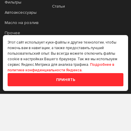
Фильтры
Статьи
Автоаксессуары
Масло на розлив
Прочее
Этот сайт использует куки-файлы и другие технологии, чтобы
Аккумуляторы
помочь вам в навигации, а также предоставить лучший
Прочее
пользовательский опыт. Вы всегда можете отключить файлы
cookie в настройках Вашего браузера. Так же мы используем
Трансмиссионные
сервис Яндекс.Метрика для анализа трафика.
Подробнее в
политике конфиденциальности Яндекса.
масла
ПРИНЯТЬ
Аккумуляторы
+7 (383) 335-77-99
rtt@m-masel.ru
© 2020-2026