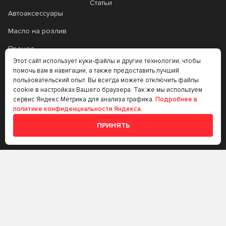
Статьи
Top Tec ATF 1800 R
Tranself
Автоаксессуары
Transmax
Transmission Axle
Масло на розлив
Transmission Axle 8
Transmission Dual 8
Прочее
Этот сайт использует куки-файлы и другие технологии, чтобы
Transmission Gear 8
Transmission Gear 9
Аккумуляторы
помочь вам в навигации, а также предоставить лучший
пользовательский опыт. Вы всегда можете отключить файлы
Прочее
Transsol
Transtec
cookie в настройках Вашего браузера. Так же мы используем
сервис Яндекс.Метрика для анализа трафика.
Подробнее в
Трансмиссионные
TRAXON XL
Ultima LSD Syn-Gear
политике конфиденциальности Яндекса.
масла
ПРИНЯТЬ
Ultra
Univis
Аккумуляторы
UTTO
XTG
+7 (383) 335-77-99
Гейзер
Круиз
rtt@m-masel.ru
Миссия
Синакс
Стило
Форвард
© 2020-2026