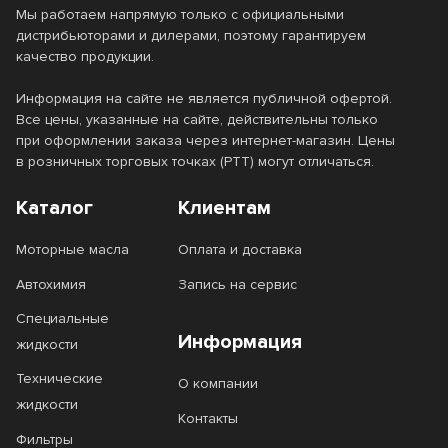
Мы работаем напрямую только с официальными
Premium CVT
PROMO
дистрибьюторами и дилерами, поэтому гарантируем
качество продукции.
PSF
Rarus
Reductor
SHC
Информация на сайте не является публичной офертой.
Все цены, указанные на сайте, действительны только
Spirax S1 ATF
Spirax S3
при оформлении заказа через интернет-магазин. Цены
в розничных торговых точках (РТТ) могут отличаться.
Spirax S4
Spirax S5
Каталог
Клиентам
Spirax S5 ATE
Super
Моторные масла
Оплата и доставка
Super Hypoid Gear
SUPREME
Автохимия
Запись на сервис
SUZUKI MARINE
Syntrans Transaxle
Специальные
Syntrax LongLife
TDL
Информация
жидкости
Top Tec ATF
Top Tec ATF 1100
Технические
О компании
жидкости
Top Tec ATF 1200
Top Tec ATF 1800
Контакты
Фильтры