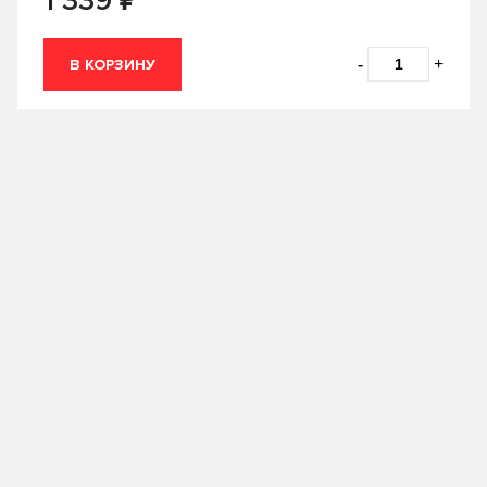
1 339
Eco Blue
ELF
-
+
В КОРЗИНУ
ENEOS
FANFARO
FORD
Fuchs
G-ENERGY
Gazpromneft
GENERAL
HI-GEAR
HONDA
Hyundai
IDEMITSU
KERRY
KIXX
LAVR
LIQUI-MOLY
LUXE
MANNOL
MAZDA
Mitasu
MITSUBISHI
Объем