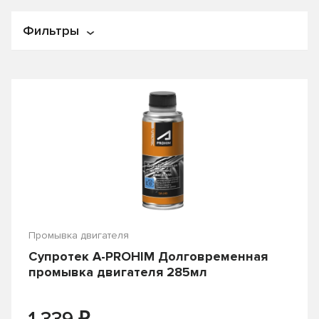
По популярности
Фильтры
По названию
По цене
Цена
От
₽
До
₽
Производитель
3 TON
ABRO
AISIN
Alpha's
Промывка двигателя
Супротек A-PROHIM Долговременная
Autobacs
Bardahl
промывка двигателя 285мл
CAM 2
CASTROL
₽
CHEVRON
Country