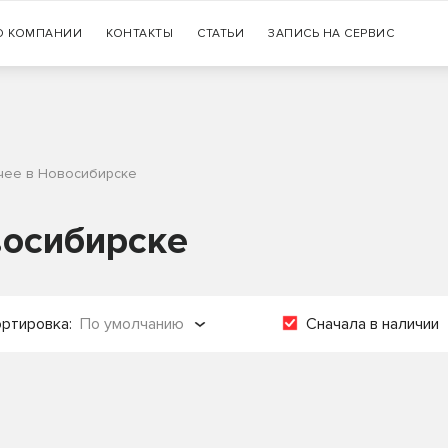
Гарантия
О КОМПАНИИ
КОНТАКТЫ
СТАТЬИ
+7 (383) 335-77-99
ЗАПИСЬ НА СЕРВИС
оригинальности продукции
чее в Новосибирске
восибирске
ртировка:
По умолчанию
Сначала в наличии
о популярности
о названию