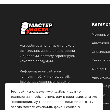
Катало
Моторные 
Автохимия
Мы работаем напрямую только с
официальными дистрибьюторами
Специальн
и дилерами, поэтому гарантируем
Техническ
качество продукции.
Фильтры
Информация на сайте не
является публичной офертой.
Автоаксес
Все цены, указанные на сайте,
Масло на 
действительны только при
Этот сайт использует куки-файлы и другие
оформлении заказа через
Прочее
технологии, чтобы помочь вам в навигации, а также
интернет-магазин. Цены в
предоставить лучший пользовательский опыт. Вы
розничных торговых точках (РТТ)
Аккумулят
всегда можете отключить файлы cookie в
могут отличаться.