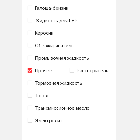
Галоша-бензин
NIRO LV
OTC
Новоуфимский НПЗ
Жидкость для ГУР
Radicool
ОйлРайт
Керосин
Super Protection G11
Полихим-Воронеж
Обезжириватель
TTC
Промпэк
Роса
Промывочная жидкость
РосДот
СХК
Прочее
Растворитель
Томь
Химик
Тормозная жидкость
Тосол
Трансмиссионное масло
Электролит