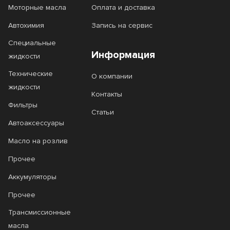
Моторные масла
Оплата и доставка
Полироль
Полироль кузова
Автохимия
Запись на сервис
Полироль фар
Специальные
Информация
жидкости
Полироль-реставратор
Технические
О компании
Преобразователь ржавчины
жидкости
Контакты
Присадка
Промывка
Фильтры
Статьи
Промывка двигателя
Автоаксессуары
Масло на розлив
Промывка дизельной системы
Прочее
Промывка инжектора
Аккумуляторы
Промывка масляной системы
Прочее
Промывка радиатора
Трансмиссионные
Промывка системы охлаждения
масла