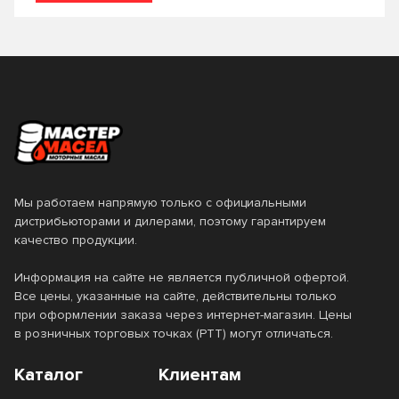
Очиститель кондиционера
Очиститель кузова
Очиститель скотча
Очиститель следов насекомых
Очиститель стекол
Очиститель топливной системы
Очиститель тормозных дисков
Мы работаем напрямую только с официальными
Очиститель тормозов
дистрибьюторами и дилерами, поэтому гарантируем
качество продукции.
Очиститель универсальный
Информация на сайте не является публичной офертой.
Очиститель форсунок
Очиститель цепей
Все цены, указанные на сайте, действительны только
при оформлении заказа через интернет-магазин. Цены
Очиститель шин
в розничных торговых точках (РТТ) могут отличаться.
Очиститель электрических контактов
Каталог
Клиентам
Очиститель-кондиционер