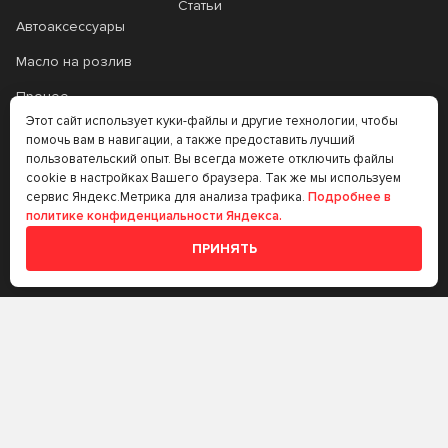
Статьи
Автоаксессуары
Масло на розлив
Прочее
Этот сайт использует куки-файлы и другие технологии, чтобы
Аккумуляторы
помочь вам в навигации, а также предоставить лучший
пользовательский опыт. Вы всегда можете отключить файлы
Прочее
cookie в настройках Вашего браузера. Так же мы используем
сервис Яндекс.Метрика для анализа трафика.
Подробнее в
Трансмиссионные
политике конфиденциальности Яндекса.
масла
ПРИНЯТЬ
Аккумуляторы
+7 (383) 335-77-99
rtt@m-masel.ru
© 2020-2026