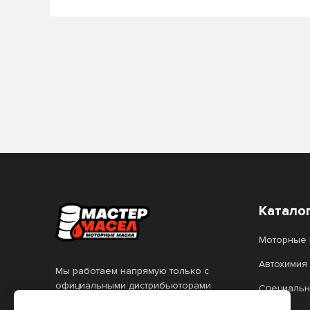
Катало
Моторные 
Автохимия
Мы работаем напрямую только с
официальными дистрибьюторами
Специальн
и дилерами, поэтому гарантируем