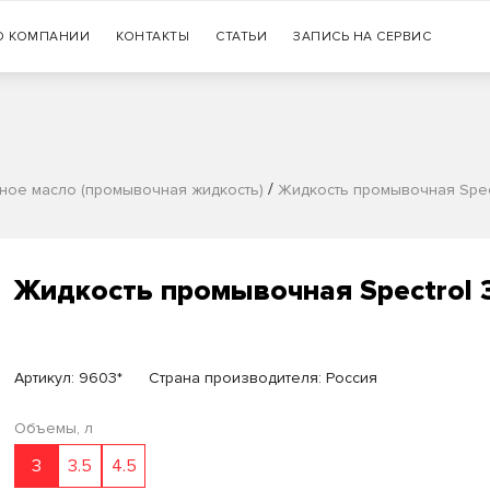
Гарантия
О КОМПАНИИ
КОНТАКТЫ
СТАТЬИ
+7 (383) 335-77-99
ЗАПИСЬ НА СЕРВИС
оригинальности продукции
/
ое масло (промывочная жидкость)
Жидкость промывочная Spec
Жидкость промывочная Spectrol 
Артикул:
9603*
Страна производителя: Россия
Объемы, л
3
3.5
4.5