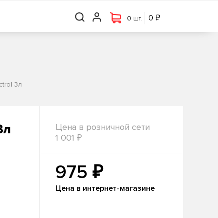
₽
₽
0 шт.
0
0
0 шт.
trol 3л
3л
Цена в розничной сети
₽
1 001
₽
975
Цена в интернет-магазине