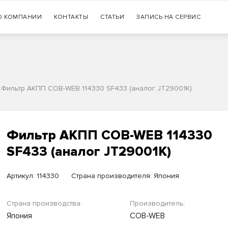
Гарантия
О КОМПАНИИ
КОНТАКТЫ
СТАТЬИ
+7 (383) 335-77-99
ЗАПИСЬ НА СЕРВИС
оригинальности продукции
/
Фильтр АКПП COB-WEB 114330 SF433 (аналог JT29001K)
Фильтр АКПП COB-WEB 114330
SF433 (аналог JT29001K)
Артикул:
114330
Страна производителя: Япония
Страна производства:
Производитель:
Япония
COB-WEB