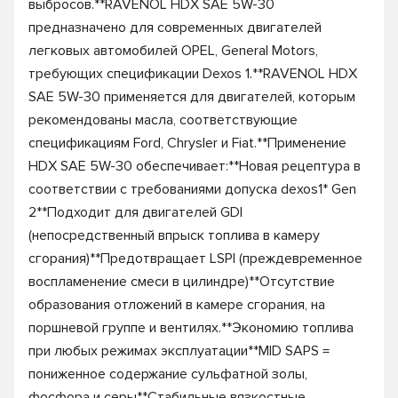
выбросов.**RAVENOL HDX SAE 5W-30
предназначено для современных двигателей
легковых автомобилей OPEL, General Motors,
требующих спецификации Dexos 1.**RAVENOL HDX
SAE 5W-30 применяется для двигателей, которым
рекомендованы масла, соответствующие
спецификациям Ford, Chrysler и Fiat.**Применение
HDX SAE 5W-30 обеспечивает:**Новая рецептура в
соответствии с требованиями допуска dexos1* Gen
2**Подходит для двигателей GDI
(непосредственный впрыск топлива в камеру
сгорания)**Предотвращает LSPI (преждевременное
воспламенение смеси в цилиндре)**Отсутствие
образования отложений в камере сгорания, на
поршневой группе и вентилях.**Экономию топлива
при любых режимах эксплуатации**MID SAPS =
пониженное содержание сульфатной золы,
фосфора и серы**Стабильные вязкостные