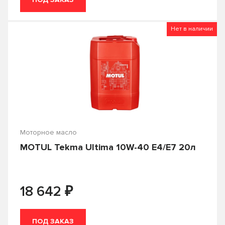
6100 Synergie+
7 GOLD
7 RED
8100 ECO-clean
Нет в наличии
8100 ECO-lite
8100 ECO-nerg
8100 X-cess
Agro HSQ
ALL Climate
ALL Fleet
Apolloil
Castle Diesel
Classic
Clean Diesel
Моторное масло
Defender
Delvac
MOTUL Tekma Ultima 10W-40 E4/E7 20л
Delvac Modern
Delvac MX
₽
Delvac MX Extra
Delvac XHP Extra
18 642
DFE
Diamond
ПОД ЗАКАЗ