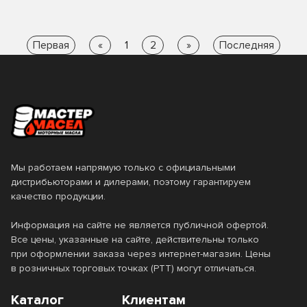
Super Gasoline
Super Touring
Super UHPD
SYN Power
Первая
«
1
2
»
Последняя
SYN Power ENV
SYN Power FE
SYN Power MST
SYN Power XL-III
Synergy
Synt-S
Synthetic Active
Synthetic Far East
Мы работаем напрямую только с официальными
Synthetic Long Life
Synthoil Energy
дистрибьюторами и дилерами, поэтому гарантируем
качество продукции.
Synthoil High Tech
Информация на сайте не является публичной офертой.
Synthoil High Tech Diezel
Все цены, указанные на сайте, действительны только
при оформлении заказа через интернет-магазин. Цены
Synthoil Longtime
Synthoil Race
в розничных торговых точках (РТТ) могут отличаться.
Top Tec 4100
Top Tec 4200
Каталог
Клиентам