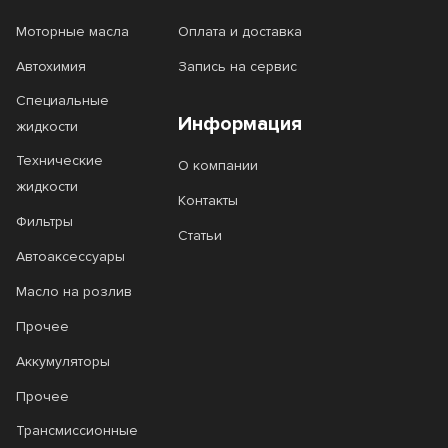
Top Tec 4200 Diesel
Top Tec 4600
Моторные масла
Оплата и доставка
Top Tec Truck
TSI
Автохимия
Запись на сервис
TSJ
Turbo Diesel
Специальные
Информация
жидкости
Ultima EcoDrive
Ultima EcoDrive L
Технические
О компании
Ultra
Ultra Diesel
жидкости
Контакты
Ultra Fuel
Ultra Gold
Фильтры
Статьи
Ultra LTD
Ultra Mild
Автоаксессуары
Масло на розлив
Universal
Vecton
Прочее
VFE
VMP
Аккумуляторы
VR1 Racing
VSE
Прочее
VSH
VST
Трансмиссионные