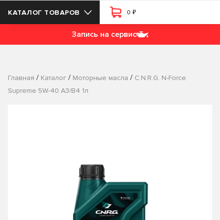
₽
КАТАЛОГ ТОВАРОВ
0
Запись на сервис
/
/
/
Главная
Каталог
Моторные масла
C.N.R.G. N-Force
Supreme 5W-40 A3/B4 1л