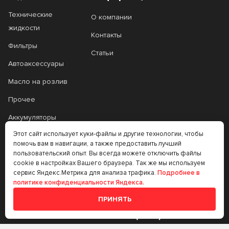
Технические
О компании
жидкости
Контакты
Фильтры
Статьи
Автоаксессуары
Масло на розлив
Прочее
Аккумуляторы
Этот сайт использует куки-файлы и другие технологии, чтобы
Прочее
помочь вам в навигации, а также предоставить лучший
Трансмиссионные
пользовательский опыт. Вы всегда можете отключить файлы
cookie в настройках Вашего браузера. Так же мы используем
масла
сервис Яндекс.Метрика для анализа трафика.
Подробнее в
политике конфиденциальности Яндекса.
Аккумуляторы
ПРИНЯТЬ
+7 (383) 335-77-99