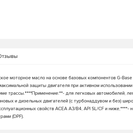
Отзывы
ческое моторное масло на основе базовых компонентов G-Base
аксимальной защиты двигателя при активном использовании 
жиме трассы.****Применение:**- для легковых автомобилей, л
иновых и дизельных двигателей (с турбонаддувом и без) шир
сплуатационных свойств ACEA A3/B4, API SL/CF и ниже,****-
ами (DPF).