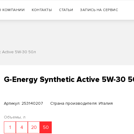
Гарантия
О КОМПАНИИ
КОНТАКТЫ
СТАТЬИ
+7 (383) 335-77-99
ЗАПИСЬ НА СЕРВИС
оригинальности продукции
c Active 5W-30 50л
G-Energy Synthetic Active 5W-30 
Артикул:
253140207
Страна производителя: Италия
Объемы, л
1
4
20
50