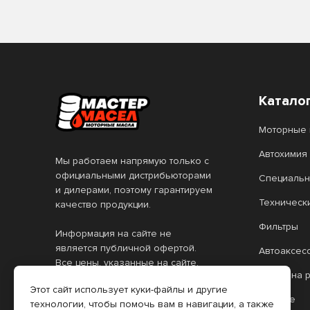
Катало
Моторные 
Автохимия
Мы работаем напрямую только с
официальными дистрибьюторами
Специальн
и дилерами, поэтому гарантируем
Техническ
качество продукции.
Фильтры
Информация на сайте не
является публичной офертой.
Автоаксес
Все цены, указанные на сайте,
Масло на 
действительны только при
Этот сайт использует куки-файлы и другие
оформлении заказа через
Прочее
технологии, чтобы помочь вам в навигации, а также
интернет-магазин. Цены в