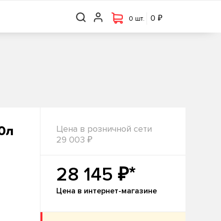
₽
₽
0 шт.
0
0
0 шт.
50л
Цена в розничной сети
₽
29 003
₽*
28 145
Цена в интернет-магазине