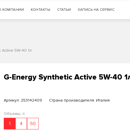
Гарантия
О КОМПАНИИ
КОНТАКТЫ
СТАТЬИ
+7 (383) 335-77-99
ЗАПИСЬ НА СЕРВИС
оригинальности продукции
c Active 5W-40 1л
G-Energy Synthetic Active 5W-40 1
Артикул:
253142409
Страна производителя: Италия
Объемы, л
1
4
50