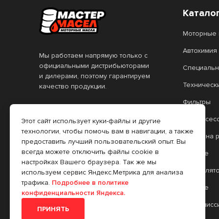
Катало
Моторные 
Автохимия
Мы работаем напрямую только с
официальными дистрибьюторами
Специальн
и дилерами, поэтому гарантируем
Техническ
качество продукции.
Фильтры
Информация на сайте не
является публичной офертой.
Автоаксес
Этот сайт использует куки-файлы и другие
Все цены, указанные на сайте,
технологии, чтобы помочь вам в навигации, а также
Масло на 
действительны только при
предоставить лучший пользовательский опыт. Вы
оформлении заказа через
всегда можете отключить файлы cookie в
Прочее
интернет-магазин. Цены в
настройках Вашего браузера. Так же мы
розничных торговых точках (РТТ)
Аккумулят
используем сервис Яндекс.Метрика для анализа
могут отличаться.
трафика.
Подробнее в политике
Прочее
конфиденциальности Яндекса.
Трансмисс
ПРИНЯТЬ