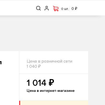
₽
₽
0 шт.
0
0
0 шт.
л
Цена в розничной сети
₽
1 040
₽
1 014
Цена в интернет-магазине