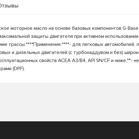
Отзывы
ческое моторное масло на основе базовых компонентов G-Base
аксимальной защиты двигателя при активном использовании 
жиме трассы.****Применение:****- для легковых автомобилей,
новых и дизельных двигателей (с турбонаддувом и без) широк
ксплуатационных свойств ACEA A3/B4, API SN/CF и ниже,**- н
ами (DPF).