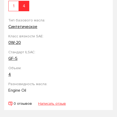
1
4
Тип базового масла:
Синтетическое
Класс вязкости SAE:
0W-20
Стандарт ILSAC:
GF-5
Объем:
4
Разновидность масла:
Engine Oil
0 отзывов
Написать отзыв