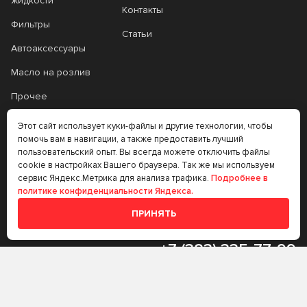
жидкости
Контакты
Фильтры
Статьи
Автоаксессуары
Масло на розлив
Прочее
Аккумуляторы
Этот сайт использует куки-файлы и другие технологии, чтобы
помочь вам в навигации, а также предоставить лучший
Прочее
пользовательский опыт. Вы всегда можете отключить файлы
cookie в настройках Вашего браузера. Так же мы используем
Трансмиссионные
сервис Яндекс.Метрика для анализа трафика.
Подробнее в
масла
политике конфиденциальности Яндекса.
Аккумуляторы
ПРИНЯТЬ
+7 (383) 335-77-99
rtt@m-masel.ru