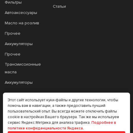
Фильтры
Статьи
Автоаксессуары
Масло на розлив
Прочее
Аккумуляторы
Прочее
Трансмиссионные
масла
Аккумуляторы
+7 (383) 335-77-99
Этот сайт использует куки-файлы и другие технологии, чтобы
помочь вам в навигации, а также предоставить лучший
rtt@m-masel.ru
пользовательский опыт. Вы всегда можете отключить файлы
cookie в настройках Вашего браузера. Так же мы используем
сервис Яндекс.Метрика для анализа трафика.
Подробнее в
политике конфиденциальности Яндекса.
© 2020-2026