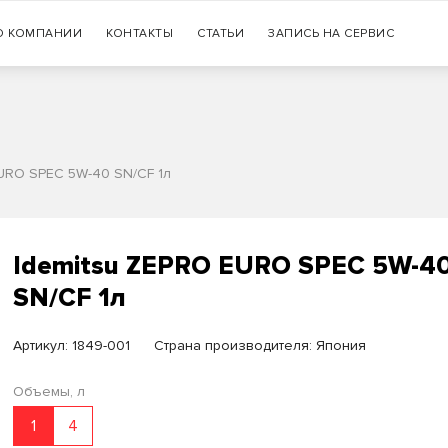
Гарантия
О КОМПАНИИ
КОНТАКТЫ
СТАТЬИ
+7 (383) 335-77-99
ЗАПИСЬ НА СЕРВИС
оригинальности продукции
EURO SPEC 5W-40 SN/CF 1л
Idemitsu ZEPRO EURO SPEC 5W-4
SN/CF 1л
Артикул:
1849-001
Страна производителя: Япония
Объемы, л
1
4