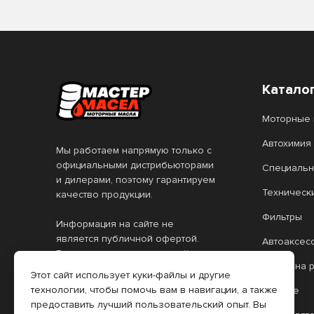
Катало
Моторные 
Автохимия
Мы работаем напрямую только с
официальными дистрибьюторами
Специальн
и дилерами, поэтому гарантируем
Техническ
качество продукции.
Фильтры
Информация на сайте не
является публичной офертой.
Автоаксес
Все цены, указанные на сайте,
Масло на 
действительны только при
Этот сайт использует куки-файлы и другие
оформлении заказа через
технологии, чтобы помочь вам в навигации, а также
Прочее
интернет-магазин. Цены в
предоставить лучший пользовательский опыт. Вы
розничных торговых точках (РТТ)