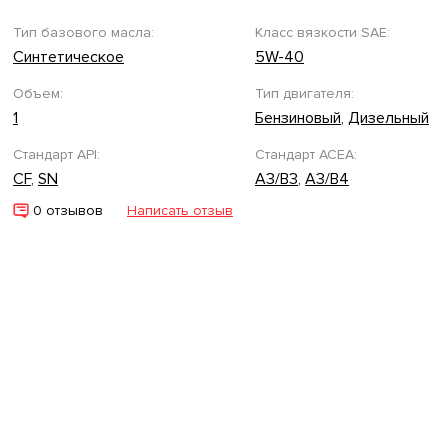
Тип базового масла:
Класс вязкости SAE:
Синтетическое
5W-40
Объем:
Тип двигателя:
1
Бензиновый
,
Дизельный
Стандарт API:
Стандарт ACEA:
CF
,
SN
A3/B3
,
A3/B4
0 отзывов
Написать отзыв