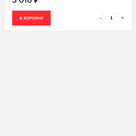
3 016
Country
ELF
-
+
В КОРЗИНУ
ENEOS
FANFARO
FORD
Fuchs
G-ENERGY
Gazpromneft
GENERAL
HighWay
HONDA
Husqvarna
Hyundai
IDEMITSU
KIXX
LIQUI-MOLY
LUXE
MANNOL
MAZDA
Mercedes-Benz
Mitasu
MITSUBISHI
Объем