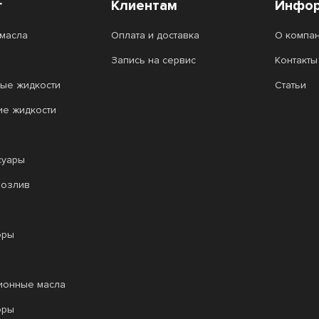
г
Клиентам
Инфор
масла
Оплата и доставка
О компа
Запись на сервис
Контакты
ые жидкости
Статьи
ие жидкости
суары
розлив
оры
ионные масла
оры