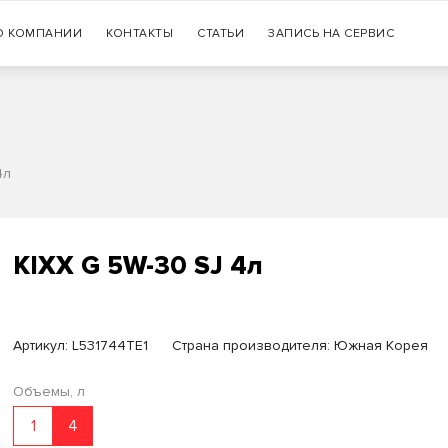
Гарантия
О КОМПАНИИ
КОНТАКТЫ
СТАТЬИ
+7 (383) 335-77-99
ЗАПИСЬ НА СЕРВИС
оригинальности продукции
4л
KIXX G 5W-30 SJ 4л
Артикул:
L531744TE1
Страна производителя: Южная Корея
Объемы, л
1
4