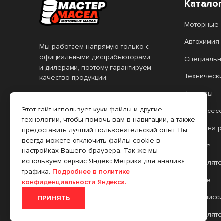
Катало
Моторные 
Автохимия
Мы работаем напрямую только с
официальными дистрибьюторами
Специальн
и дилерами, поэтому гарантируем
Техническ
качество продукции.
Фильтры
Информация на сайте не
является публичной офертой.
Этот сайт использует куки-файлы и другие
Автоаксес
Все цены, указанные на сайте,
технологии, чтобы помочь вам в навигации, а также
Масло на 
действительны только при
предоставить лучший пользовательский опыт. Вы
оформлении заказа через
всегда можете отключить файлы cookie в
Прочее
интернет-магазин. Цены в
настройках Вашего браузера. Так же мы
розничных торговых точках (РТТ)
используем сервис Яндекс.Метрика для анализа
Аккумулят
могут отличаться.
трафика.
Подробнее в политике
Прочее
конфиденциальности Яндекса.
Трансмисс
ПРИНЯТЬ
Аккумулят