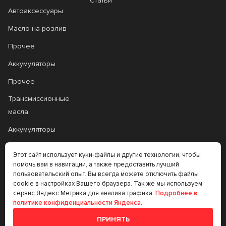
Статьи
Автоаксессуары
Масло на розлив
Прочее
Аккумуляторы
Прочее
Трансмиссионные
масла
Аккумуляторы
Этот сайт использует куки-файлы и другие технологии, чтобы
+7 (383) 335-77-99
помочь вам в навигации, а также предоставить лучший
пользовательский опыт. Вы всегда можете отключить файлы
rtt@m-masel.ru
cookie в настройках Вашего браузера. Так же мы используем
сервис Яндекс.Метрика для анализа трафика.
Подробнее в
политике конфиденциальности Яндекса.
© 2020-2026
ПРИНЯТЬ