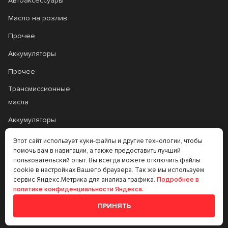
Автоаксессуары
Масло на розлив
Прочее
Аккумуляторы
Прочее
Трансмиссионные
масла
Аккумуляторы
Этот сайт использует куки-файлы и другие технологии, чтобы
+7 (383) 335-77-99
помочь вам в навигации, а также предоставить лучший
пользовательский опыт. Вы всегда можете отключить файлы
rtt@m-masel.ru
cookie в настройках Вашего браузера. Так же мы используем
сервис Яндекс.Метрика для анализа трафика.
Подробнее в
политике конфиденциальности Яндекса.
© 2020-2026
ПРИНЯТЬ