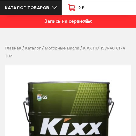
₽
КАТАЛОГ ТОВАРОВ
0
Запись на сервис
/
/
/
Главная
Каталог
Моторные масла
KIXX HD 15W-40 CF-4
20л