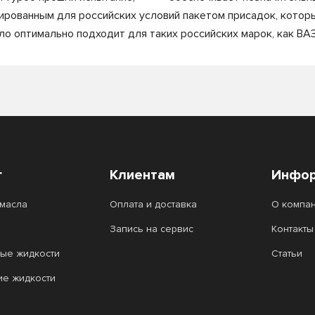
рованным для российских условий пакетом присадок, которы
о оптимально подходит для таких российских марок, как ВАЗ
г
Клиентам
Инфор
масла
Оплата и доставка
О компа
Запись на сервис
Контакты
ые жидкости
Статьи
ие жидкости