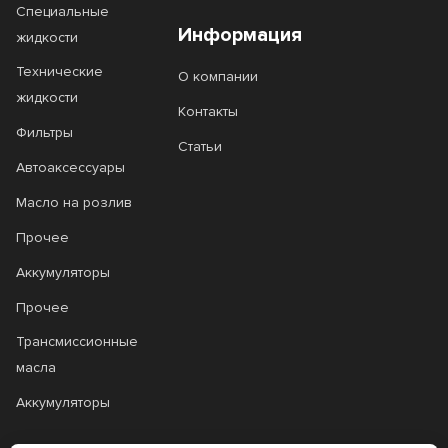
Специальные
MB229.51
Molibden
Информация
жидкости
Molibden Benzin
Molygen
Технические
О компании
жидкости
MoS2
Motor Oil
Контакты
Фильтры
Motorcraft
MSH
Статьи
Автоаксессуары
MSI
MSI Plus
Масло на розлив
NIRO ECO
NIRO HD
Прочее
NIRO LV
NIRO MD
Аккумуляторы
Nord
Optima
Прочее
Трансмиссионные
Optimal
Optimal Diesel
масла
Optimal HT
Outboard
Аккумуляторы
Outboardoe
Outboardoel