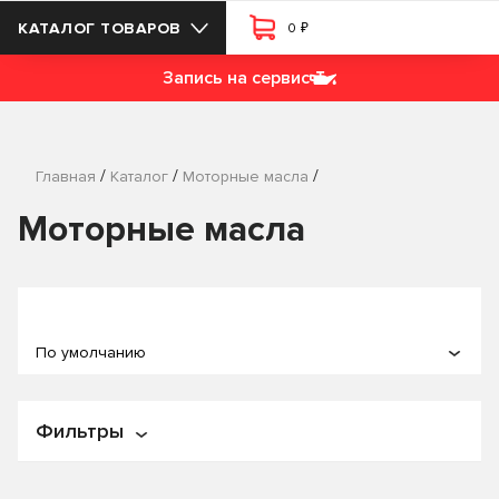
₽
КАТАЛОГ ТОВАРОВ
0
Запись на сервис
/
/
/
Главная
Каталог
Моторные масла
Моторные масла
По умолчанию
По популярности
Фильтры
По названию
По цене
Цена