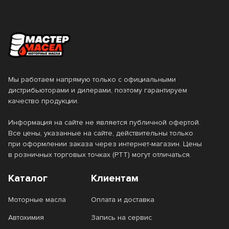
Hybrid
JP
KRAFTON
L Expert
Legend + Ester
Leichtlauf
Leichtlauf High Tech
Leichtlauf High Tech LL
Мы работаем напрямую только с официальными
дистрибьюторами и дилерами, поэтому гарантируем
Lubrolen SM-X
Magnatec
качество продукции.
Magnatec Diesel
Magnum Coldtec
Информация на сайте не является публичной офертой.
Все цены, указанные на сайте, действительны только
Magnum Maxtec
Magnum Racing
при оформлении заказа через интернет-магазин. Цены
в розничных торговых точках (РТТ) могут отличаться.
Magnum Runtec
Magnum Ultratec
Каталог
Клиентам
Marine
Maximum
Моторные масла
MaxLife
Оплата и доставка
MaxLife Diesel
Автохимия
Запись на сервис
MB229.3
MB229.5