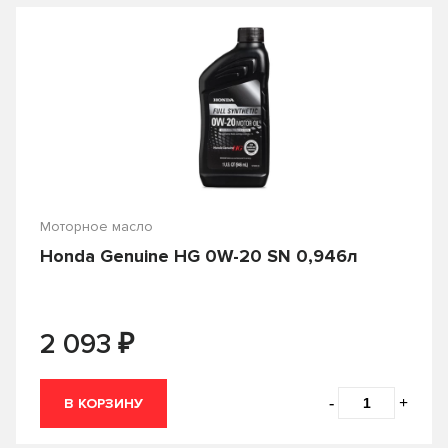
От
₽
До
₽
Производитель
Castle
CASTROL
Объем
Country
ENEOS
Моторное масло
0.2
0.25
Honda Genuine HG 0W-20 SN 0,946л
FORD
Fuchs
0.5
0.6
G-ENERGY
Gazpromneft
0.946
0.95
₽
2 093
GENERAL MOTORS
HONDA
1
10
Hyundai
IDEMITSU
12
18
-
+
В КОРЗИНУ
KIXX
LIQUI-MOLY
19
2