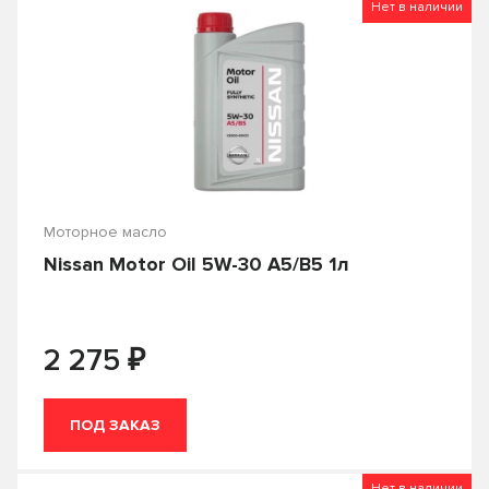
TOTACHI
TOYOTA
Нет в наличии
0.946
0.95
VAG
Valvoline
1
10
VMPAUTO
ZIC
12
18
Лукойл
Технолоджи
19
2
20
200
Моторное масло
205
208
Nissan Motor Oil 5W-30 A5/B5 1л
209
4
4.73
5
₽
2 275
50
55
57
6
ПОД ЗАКАЗ
60
Нет в наличии