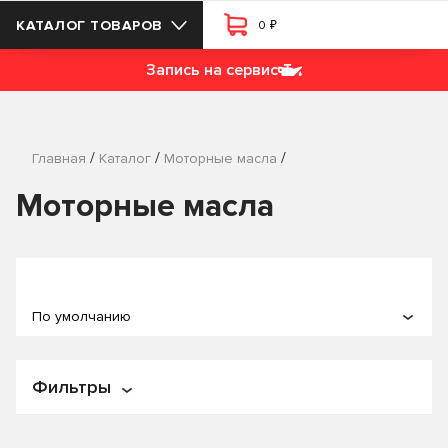
₽
КАТАЛОГ ТОВАРОВ
0
Запись на сервис
/
/
/
Главная
Каталог
Моторные масла
Моторные масла
По умолчанию
По популярности
Фильтры
По названию
По цене
Цена