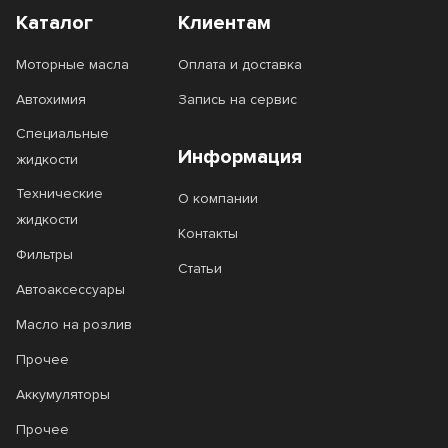
4T Scooter Expert
4T SnowPower
Каталог
Клиентам
4T SUZUKI MARINE
6100 SAVE-lite
Моторные масла
Оплата и доставка
6100 SYN-nergy
6100 Synergie+
Автохимия
Запись на сервис
Специальные
7 GOLD
7 RED
Информация
жидкости
8100 ECO-clean
8100 ECO-lite
Технические
О компании
8100 ECO-nerg
8100 X-cess
жидкости
Контакты
Фильтры
Agro HSQ
ALL Climate
Статьи
Автоаксессуары
ALL Fleet
Castle Diesel
Масло на розлив
Classic
Clean Diesel
Прочее
Defender
Delvac
Аккумуляторы
Delvac Modern
Delvac MX
Прочее