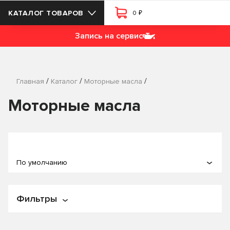
₽
КАТАЛОГ ТОВАРОВ
0
Запись на сервис
/
/
/
Главная
Каталог
Моторные масла
Моторные масла
По умолчанию
По популярности
Фильтры
По названию
По цене
Цена