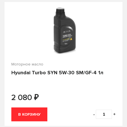
От
₽
До
₽
Производитель
Castle
CASTROL
Объем
Country
ENEOS
Моторное масло
0.2
0.25
Hyundai Turbo SYN 5W-30 SM/GF-4 1л
FORD
Fuchs
0.5
0.6
G-ENERGY
Gazpromneft
0.946
0.95
₽
2 080
GENERAL MOTORS
HONDA
1
10
Hyundai
IDEMITSU
12
18
-
+
В КОРЗИНУ
KIXX
LIQUI-MOLY
19
2