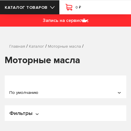
₽
КАТАЛОГ ТОВАРОВ
0
Запись на сервис
/
/
/
Главная
Каталог
Моторные масла
Моторные масла
По умолчанию
По популярности
Фильтры
По названию
По цене
Цена