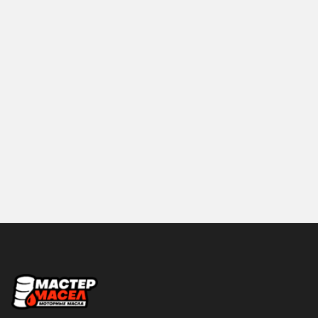
LIQUI-MOLY
MANNOL
MAZDA
Mercedes-Benz
MITSUBISHI
MOBIL
MOLYGREEN
MOTUL
NGN
NISSAN
PROFIX
RAVENOL
ROLF
ROSNEFT
S-OIL SEVEN
SHELL
Sintec
SUBARU
Объем
SUZUKI
TAKAYAMA
0.2
0.25
TEBOIL
TOM'S
0.5
0.6