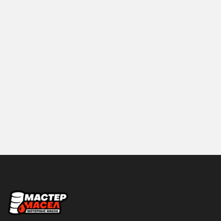
LIQUI-MOLY
MANNOL
MAZDA
Mercedes-Benz
MITSUBISHI
MOBIL
MOLYGREEN
MOTUL
NGN
NISSAN
PROFIX
RAVENOL
ROLF
ROSNEFT
S-OIL SEVEN
SHELL
Sintec
SUBARU
Объем
SUZUKI
TAKAYAMA
0.2
0.25
TEBOIL
TOM'S
0.5
0.6