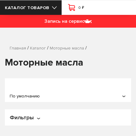
₽
КАТАЛОГ ТОВАРОВ
0
Запись на сервис
/
/
/
Главная
Каталог
Моторные масла
Моторные масла
По умолчанию
По популярности
Фильтры
По названию
По цене
Цена