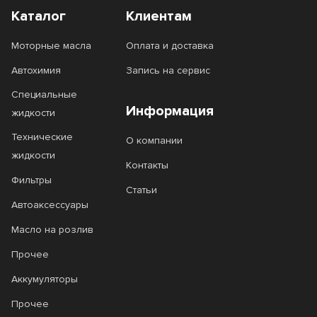
DiaQueen
Diesel
Каталог
Клиентам
Diesel 1
Diesel 2
Моторные масла
Оплата и доставка
Diesel 3
Diesel Extra
Автохимия
Запись на сервис
Специальные
Diesel HX-7
Diesel Premium
Информация
жидкости
Diesel Syn
Diesel TDI
Технические
О компании
DX1
DXG
жидкости
Контакты
Фильтры
Eco Gasoline
Ecogas
Статьи
Автоаксессуары
Ecostage
ECSTAR
Масло на розлив
EDGE
Efficiency
Прочее
EFS
Elite
Аккумуляторы
Emerald
Energy
Прочее