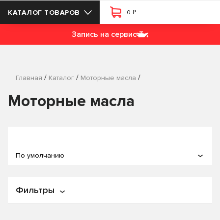
₽
КАТАЛОГ ТОВАРОВ
0
Запись на сервис
/
/
/
Главная
Каталог
Моторные масла
Моторные масла
По умолчанию
По популярности
Фильтры
По названию
По цене
Цена