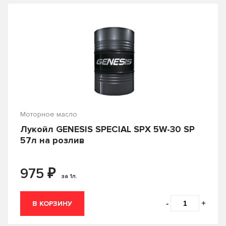
От
₽
До
₽
Производитель
Castle
CASTROL
Объем
Country
ENEOS
Моторное масло
0.2
0.25
Лукойл GENESIS SPECIAL SPX 5W-30 SP
FORD
Fuchs
57л на розлив
0.5
0.6
G-ENERGY
Gazpromneft
0.946
0.95
₽
975
GENERAL MOTORS
HONDA
за 1л.
1
10
Hyundai
IDEMITSU
12
18
-
+
В КОРЗИНУ
KIXX
LIQUI-MOLY
19
2