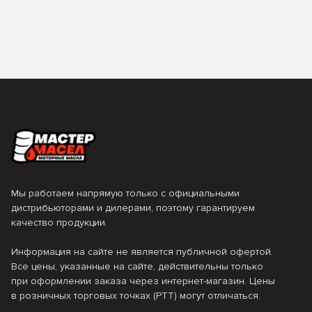
6100 Synergie+
7 GOLD
7 RED
8100 ECO-clean
8100 ECO-lite
8100 ECO-nerg
8100 X-cess
Agro HSQ
ALL Climate
ALL Fleet
Apolloil
Castle Diesel
Classic
Clean Diesel
Мы работаем напрямую только с официальными
дистрибьюторами и дилерами, поэтому гарантируем
Defender
Delvac
качество продукции.
Delvac Modern
Delvac MX
Информация на сайте не является публичной офертой.
Все цены, указанные на сайте, действительны только
Delvac MX Extra
Delvac XHP Extra
при оформлении заказа через интернет-магазин. Цены
DFE
Diamond
в розничных торговых точках (РТТ) могут отличаться.