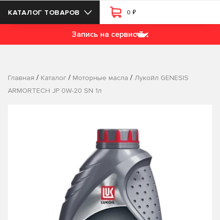
₽
КАТАЛОГ ТОВАРОВ
0
Запись на сервис
/
/
/
Главная
Каталог
Моторные масла
Лукойл GENESIS
ARMORTECH JP 0W-20 SN 1л