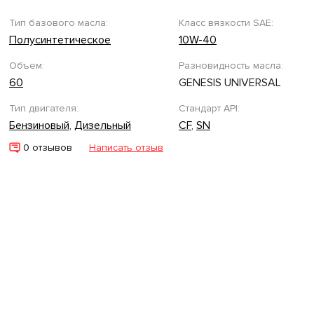
Тип базового масла:
Класс вязкости SAE:
Полусинтетическое
10W-40
Объем:
Разновидность масла:
60
GENESIS UNIVERSAL
Тип двигателя:
Стандарт API:
Бензиновый
,
Дизельный
CF
,
SN
0 отзывов
Написать отзыв