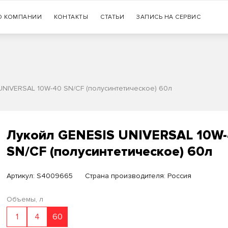
Гарантия
О КОМПАНИИ
КОНТАКТЫ
СТАТЬИ
+7 (383) 335-77-99
ЗАПИСЬ НА СЕРВИС
оригинальности продукции
UNIVERSAL 10W-40 SN/CF (полусинтетическое) 60л
Лукойл GENESIS UNIVERSAL 10W
SN/CF (полусинтетическое) 60л
Артикул:
S4009665
Страна производителя: Россия
Объемы, л
1
4
60