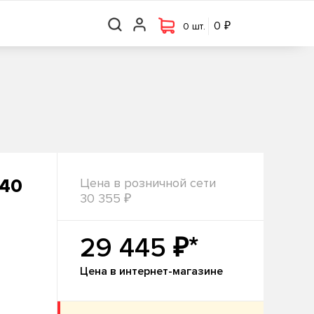
₽
₽
0 шт.
0
0
0 шт.
-40
Цена в розничной сети
₽
30 355
₽*
29 445
Цена в интернет-магазине