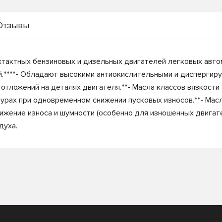
Отзывы
ктных бензиновых и дизельных двигателей легковых автом
.****- Обладают высокими антиокислительными и диспергир
отложений на деталях двигателя.**- Масла классов вязкост
урах при одновременном снижении пусковых износов.**- Мас
ижение износа и шумности (особенно для изношенных двигат
духа.