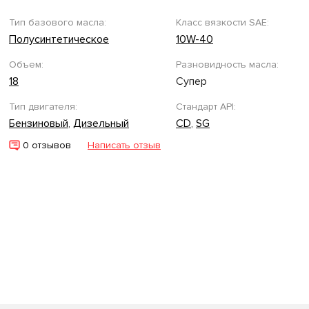
Тип базового масла:
Класс вязкости SAE:
Полусинтетическое
10W-40
Объем:
Разновидность масла:
18
Супер
Тип двигателя:
Стандарт API:
Бензиновый
,
Дизельный
CD
,
SG
0 отзывов
Написать отзыв