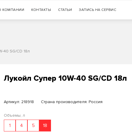
Гарантия
О КОМПАНИИ
КОНТАКТЫ
СТАТЬИ
+7 (383) 335-77-99
ЗАПИСЬ НА СЕРВИС
оригинальности продукции
W-40 SG/CD 18л
Лукойл Супер 10W-40 SG/CD 18л
Артикул:
218918
Страна производителя: Россия
Объемы, л
1
4
5
18