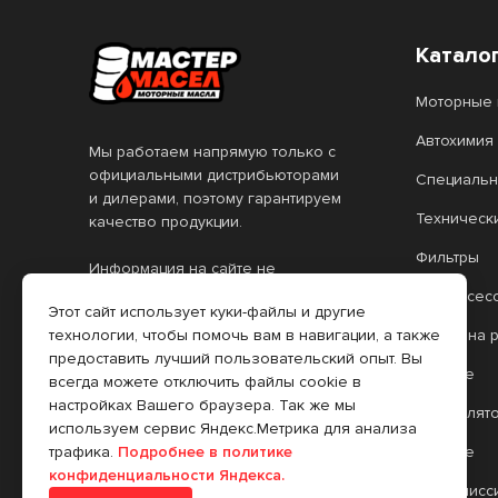
Катало
Моторные 
Автохимия
Мы работаем напрямую только с
официальными дистрибьюторами
Специальн
и дилерами, поэтому гарантируем
Техническ
качество продукции.
Фильтры
Информация на сайте не
является публичной офертой.
Автоаксес
Этот сайт использует куки-файлы и другие
Все цены, указанные на сайте,
Масло на 
технологии, чтобы помочь вам в навигации, а также
действительны только при
предоставить лучший пользовательский опыт. Вы
оформлении заказа через
Прочее
всегда можете отключить файлы cookie в
интернет-магазин. Цены в
настройках Вашего браузера. Так же мы
розничных торговых точках (РТТ)
Аккумулят
используем сервис Яндекс.Метрика для анализа
могут отличаться.
Прочее
трафика.
Подробнее в политике
конфиденциальности Яндекса.
Трансмисс