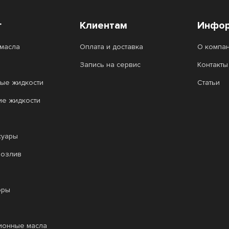
г
Клиентам
Инфор
масла
Оплата и доставка
О компа
Запись на сервис
Контакты
ые жидкости
Статьи
ие жидкости
суары
розлив
оры
ионные масла