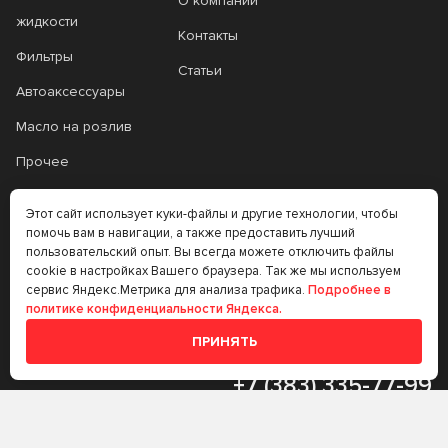
О компании
жидкости
Контакты
Фильтры
Статьи
Автоаксессуары
Масло на розлив
Прочее
Аккумуляторы
Этот сайт использует куки-файлы и другие технологии, чтобы
Прочее
помочь вам в навигации, а также предоставить лучший
пользовательский опыт. Вы всегда можете отключить файлы
Трансмиссионные
cookie в настройках Вашего браузера. Так же мы используем
сервис Яндекс.Метрика для анализа трафика.
Подробнее в
масла
политике конфиденциальности Яндекса.
Аккумуляторы
ПРИНЯТЬ
+7 (383) 335-77-99
rtt@m-masel.ru