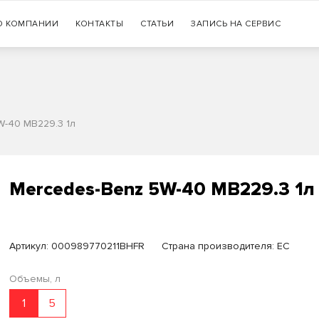
Гарантия
О КОМПАНИИ
КОНТАКТЫ
СТАТЬИ
+7 (383) 335-77-99
ЗАПИСЬ НА СЕРВИС
оригинальности продукции
W-40 MB229.3 1л
Mercedes-Benz 5W-40 MB229.3 1л
Артикул:
000989770211BHFR
Страна производителя: ЕС
Объемы, л
1
5