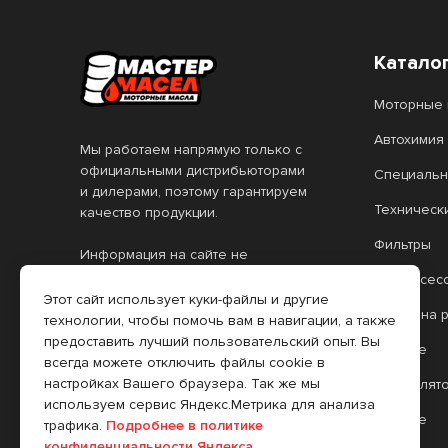
Катало
Моторные 
Автохимия
Мы работаем напрямую только с
официальными дистрибьюторами
Специальн
и дилерами, поэтому гарантируем
Техническ
качество продукции.
Фильтры
Информация на сайте не
является публичной офертой.
Автоаксес
Все цены, указанные на сайте,
Этот сайт использует куки-файлы и другие
Масло на 
действительны только при
технологии, чтобы помочь вам в навигации, а также
оформлении заказа через
предоставить лучший пользовательский опыт. Вы
Прочее
интернет-магазин. Цены в
всегда можете отключить файлы cookie в
розничных торговых точках (РТТ)
настройках Вашего браузера. Так же мы
Аккумулят
могут отличаться.
используем сервис Яндекс.Метрика для анализа
Прочее
трафика.
Подробнее в политике
конфиденциальности Яндекса.