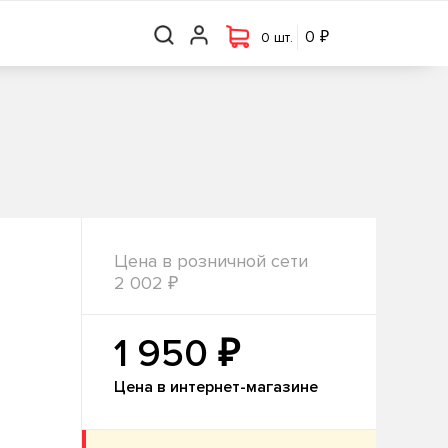
₽
₽
0 шт.
0
0
0 шт.
Цена в розничной сети
₽
2 002
₽
1 950
Цена в интернет-магазине