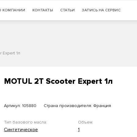
Гарантия
О КОМПАНИИ
КОНТАКТЫ
СТАТЬИ
+7 (383) 335-77-99
ЗАПИСЬ НА СЕРВИС
оригинальности продукции
 Expert 1л
MOTUL 2T Scooter Expert 1л
Артикул:
105880
Страна производителя: Франция
Тип базового масла:
Объем:
Синтетическое
1