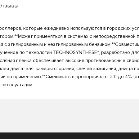
Отзывы
оллеров, которые ежедневно используются в городских усло
тором.**Может применяться в системах с непосредственной 
я с этилированным и неэтилированным бензином.**Совместим
олученное по технологии TECHNOSYNTHESE*, разработано дл
асляная пленка обеспечивает высокие противоизносные свой
лей двигателя: камеры сгорания, свечей зажигания, днища п
ии по применению:**Смешивать в пропорциях от 2% до 4% (от
й эксплуатации