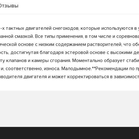
Отзывы
х тактных двигателей снегоходов, которые используются в у
анной смазкой. Все типы применения, в том числе и соревнова
тической основе с низким содержанием растворителей, что об
ость, достигнутая благодаря эстеровой основе с высокими 
оту клапанов и камеры сгорания. Моментально образует стаб
и, соответственно, износа. Малодымное.**Рекомендации по пр
зводителя двигателя и может корректироваться в зависимост