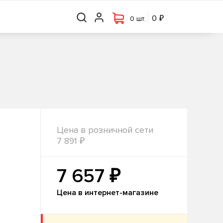
₽
₽
0 шт.
0
0
0 шт.
Цена в розничной сети
₽
7 891
₽
7 657
Цена в интернет-магазине