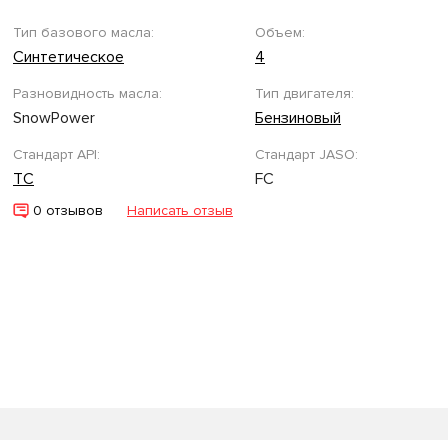
Тип базового масла:
Объем:
Синтетическое
4
Разновидность масла:
Тип двигателя:
SnowPower
Бензиновый
Стандарт API:
Стандарт JASO:
TC
FC
0 отзывов
Написать отзыв