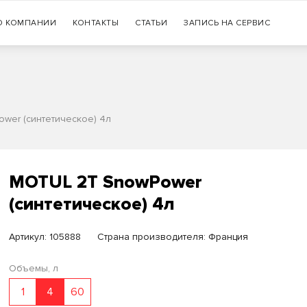
Гарантия
О КОМПАНИИ
КОНТАКТЫ
СТАТЬИ
+7 (383) 335-77-99
ЗАПИСЬ НА СЕРВИС
оригинальности продукции
wer (синтетическое) 4л
MOTUL 2T SnowPower
(синтетическое) 4л
Артикул:
105888
Страна производителя: Франция
Объемы, л
1
4
60