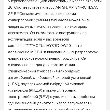
энергосберегающими свойствами в классе вязкости
20. Соответствует классу API SN, API SN-RC, ILSAC
GF-5**Совместимо с каталитическими
конверторами.**Данный тип масла может быть
непригоден для использования в некоторых
двигателях. Ознакомьтесь с инструкцией по
эксплуатации, если у вас возникли
сомнения.*****MOTUL HYBRID 0W20 – это
достижение MOTUL в инновационных разработках
новых высокотехнологичных продуктов. Он
специально создан для соответствия
специфическим требованиям гибридных
автомобилей: с гибридной силовой установкой
(H.E.V.), подзаряжаемой гибридной силовой
установкой (P.H.E.V) и аккумуляторных
электромобилей (B.E.V) с увеличенным пробегом,
где бензиновый двигатель часто запускается и
останавливается при различных фазах работы